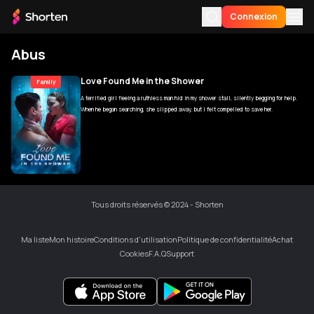
Connexion
Abus
Pour Vous
Love Found Me in the Shower
Family
A terrified girl fleeing a ruthless man hid in my shower stall, silently begging for help.
Mon histoire
When he began searching, she slipped away, but I felt compelled to save her.
Ma liste
Télécharger l'application
Langue
Tous droits réservés © 2024 - Shorten
Ma liste
Mon histoire
Conditions d'utilisation
Politique de confidentialité
Achat
Cookies
F.A.Q
Support