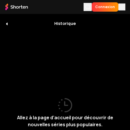
Connexion
Historique
Visiteur
Connexion
Pour Vous
UID
:
V82DUZEt9m
Mon
Mon histoire
portefeuille
0
Ma liste
Télécharger l'application
Premium
Ma
liste
Langue
Histoire
Abonnement
Support
Allez à la page d'accueil pour découvrir de
nouvelles séries plus populaires.