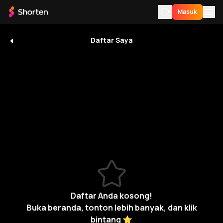
Masuk
Daftar Saya
Pengunjung
Masuk
Untuk Anda
UID
:
X6hdvq70Xr
Dompet
Riwayat Saya
saya
0
Daftar Saya
Unduh Aplikasi
Premium
Daftar
Saya
Bahasa
Riwayat
Langganan
Bantuan
Daftar Anda kosong!
Buka beranda, tonton lebih banyak, dan klik
bintang ⭐️