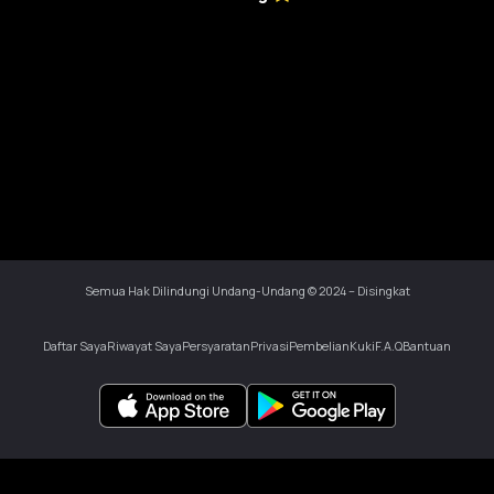
Semua Hak Dilindungi Undang-Undang © 2024 – Disingkat
Daftar Saya
Riwayat Saya
Persyaratan
Privasi
Pembelian
Kuki
F.A.Q
Bantuan