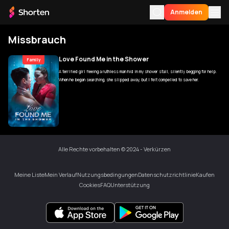
Anmelden
Missbrauch
Für Sie
Love Found Me in the Shower
Family
A terrified girl fleeing a ruthless man hid in my shower stall, silently begging for help.
Mein Verlauf
When he began searching, she slipped away, but I felt compelled to save her.
Meine Liste
App herunterladen
Sprache
Alle Rechte vorbehalten © 2024 - Verkürzen
Meine Liste
Mein Verlauf
Nutzungsbedingungen
Datenschutzrichtlinie
Kaufen
Cookies
FAQ
Unterstützung